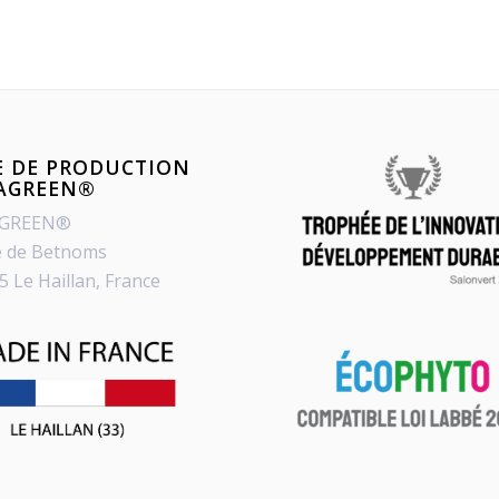
E DE PRODUCTION
PAGREEN®
AGREEN®
e de Betnoms
5 Le Haillan, France