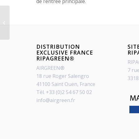
de l’entrée principale.
Objectif « zéro phyto »
à Montceau les Mines
(71)
DISTRIBUTION
SIT
EXCLUSIVE FRANCE
RI
RIPAGREEN®
RIP
AIRGREEN®
7 ru
18 rue Roger Salengro
3318
41100 Saint Ouen, France
Tél. +33 (0)2 54 67 50 02
info@airgreen.fr