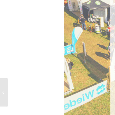
Salon du végétal 10-
11-12 SEPTEMBRE 2019
à NANTES, PARC EXPO