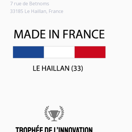
7 rue de Betnoms
33185 Le Haillan, France