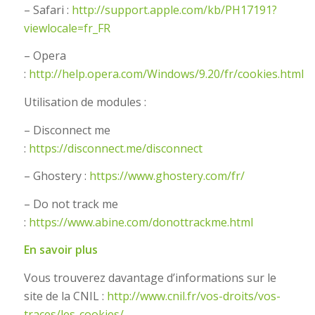
– Safari :
http://support.apple.com/kb/PH17191?
viewlocale=fr_FR
– Opera
:
http://help.opera.com/Windows/9.20/fr/cookies.html
Utilisation de modules :
– Disconnect me
:
https://disconnect.me/disconnect
– Ghostery :
https://www.ghostery.com/fr/
– Do not track me
:
https://www.abine.com/donottrackme.html
En savoir plus
Vous trouverez davantage d’informations sur le
site de la CNIL :
http://www.cnil.fr/vos-droits/vos-
traces/les-cookies/