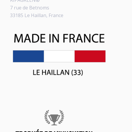
7 rue de Betnoms
33185 Le Haillan, France