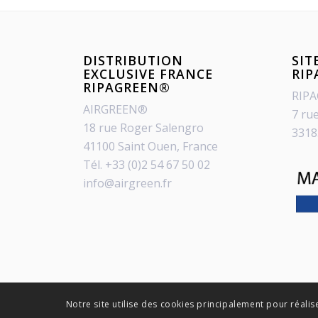
DISTRIBUTION
SIT
EXCLUSIVE FRANCE
RI
RIPAGREEN®
RIP
AIRGREEN®
7 ru
18 rue Roger Salengro
3318
41100 Saint Ouen, France
Tél. +33 (0)2 54 67 50 02
info@airgreen.fr
Notre site utilise des cookies principalement pour réalis