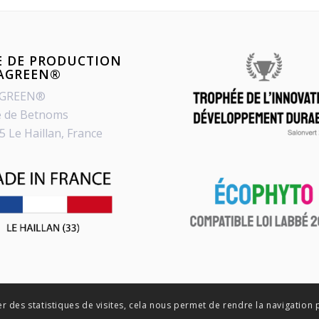
E DE PRODUCTION
PAGREEN®
AGREEN®
e de Betnoms
5 Le Haillan, France
er des statistiques de visites, cela nous permet de rendre la navigation 