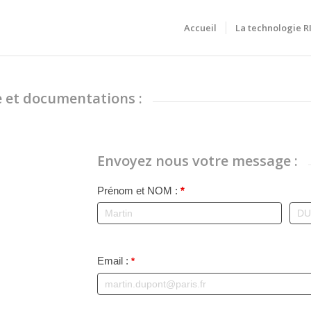
Accueil
La technologie 
 et documentations :
Envoyez nous votre message :
Contact/Tarifs
Prénom et NOM :
*
Prénom
Pré
et
et
NOM
NO
Email :
*
:
: