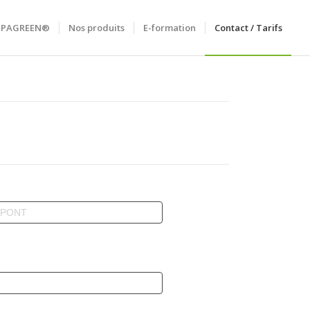
RIPAGREEN®
Nos produits
E-formation
Contact / Tarifs
nom
M