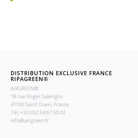
DISTRIBUTION EXCLUSIVE FRANCE
RIPAGREEN®
AIRGREEN®
18 rue Roger Salengro
41100 Saint Ouen, France
Tél. +33 (0)2 54 67 50 02
info@airgreen.fr