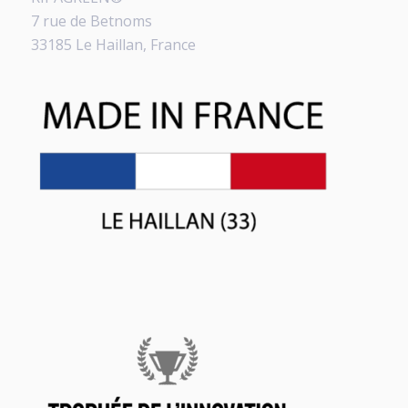
7 rue de Betnoms
33185 Le Haillan, France