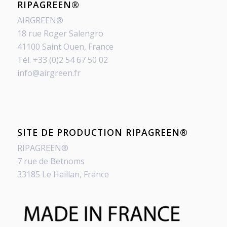
RIPAGREEN®
AIRGREEN®
18 rue Roger Salengro
41100 Saint Ouen, France
Tél. +33 (0)2 54 67 50 02
info@airgreen.fr
SITE DE PRODUCTION RIPAGREEN®
RIPAGREEN®
7 rue de Betnoms
33185 Le Haillan, France