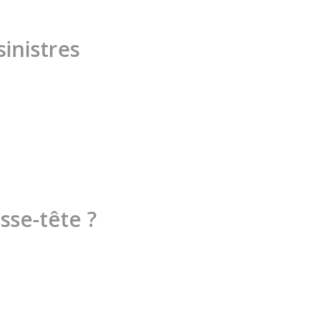
inistres
sse-tête ?