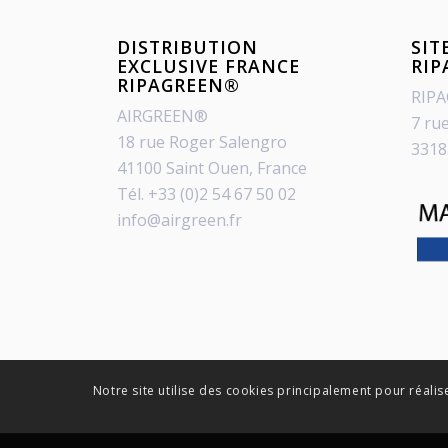
DISTRIBUTION
SIT
EXCLUSIVE FRANCE
RI
RIPAGREEN®
RIP
AIRGREEN®
7 ru
18 rue Roger Salengro
3318
41100 Saint Ouen, France
Tél. +33 (0)2 54 67 50 02
info@airgreen.fr
Notre site utilise des cookies principalement pour réalis