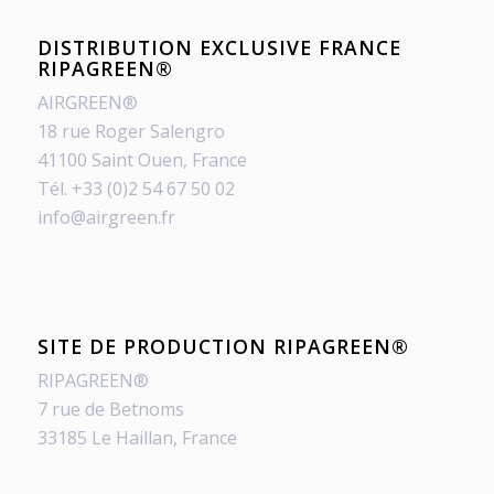
DISTRIBUTION EXCLUSIVE FRANCE
RIPAGREEN®
AIRGREEN®
18 rue Roger Salengro
41100 Saint Ouen, France
Tél. +33 (0)2 54 67 50 02
info@airgreen.fr
SITE DE PRODUCTION RIPAGREEN®
RIPAGREEN®
7 rue de Betnoms
33185 Le Haillan, France