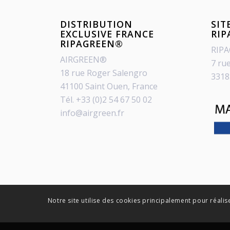
DISTRIBUTION
SIT
EXCLUSIVE FRANCE
RI
RIPAGREEN®
RIP
AIRGREEN®
7 ru
18 rue Roger Salengro
3318
41100 Saint Ouen, France
Tél. +33 (0)2 54 67 50 02
info@airgreen.fr
Notre site utilise des cookies principalement pour réalis