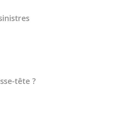
inistres
sse-tête ?