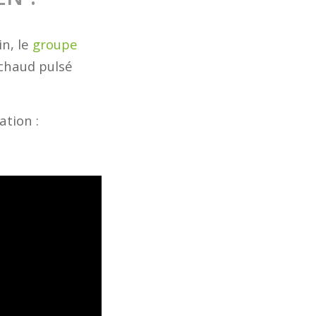
in, le
groupe
 chaud pulsé
ation :