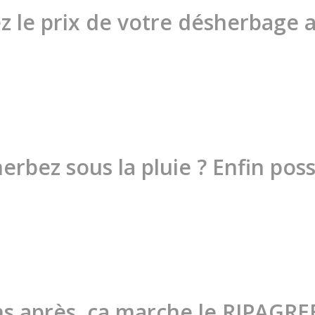
z le prix de votre désherbage 
erbez sous la pluie ? Enfin possi
ns après, ca marche le RIPAGRE