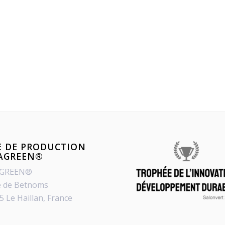
E DE PRODUCTION
PAGREEN®
AGREEN®
e de Betnoms
5 Le Haillan, France