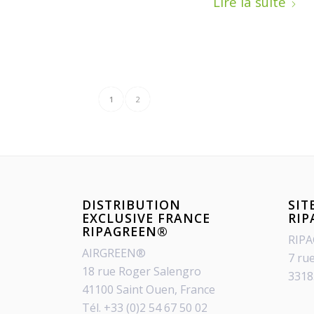
Lire la suite
1
2
DISTRIBUTION
SIT
EXCLUSIVE FRANCE
RI
RIPAGREEN®
RIP
AIRGREEN®
7 ru
18 rue Roger Salengro
3318
41100 Saint Ouen, France
Tél. +33 (0)2 54 67 50 02