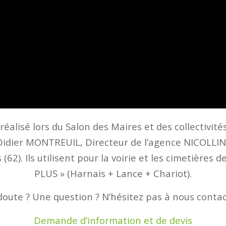
alisé lors du Salon des Maires et des collectivité
 Didier MONTREUIL, Directeur de l’agence NICOLLIN
(62). Ils utilisent pour la voirie et les cimetières 
PLUS » (Harnais + Lance + Chariot).
oute ? Une question ? N’hésitez pas à nous contac
Demande d’information et de devis