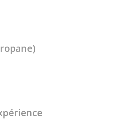
propane)
expérience