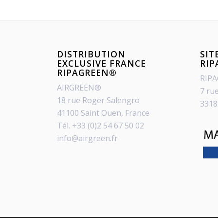
DISTRIBUTION
SIT
EXCLUSIVE FRANCE
RI
RIPAGREEN®
RIP
AIRGREEN®
7 ru
18 rue Roger Salengro
3318
41100 Saint Ouen, France
Tél. +33 (0)2 54 67 50 02
info@airgreen.fr