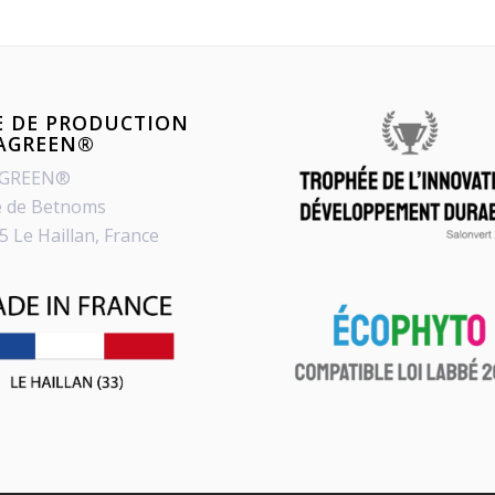
E DE PRODUCTION
PAGREEN®
AGREEN®
e de Betnoms
5 Le Haillan, France