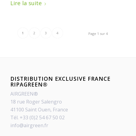
Lire la suite
1
2
3
4
Page 1 sur 4
DISTRIBUTION EXCLUSIVE FRANCE
RIPAGREEN®
AIRGREEN®
18 rue Roger Salengro
41100 Saint Ouen, France
Tél. +33 (0)2 54 67 50 02
info@airgreen.fr