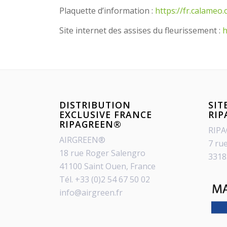
Plaquette d’information :
https://fr.calame
Site internet des assises du fleurissement :
h
DISTRIBUTION
SIT
EXCLUSIVE FRANCE
RI
RIPAGREEN®
RIP
AIRGREEN®
7 ru
18 rue Roger Salengro
3318
41100 Saint Ouen, France
Tél. +33 (0)2 54 67 50 02
info@airgreen.fr