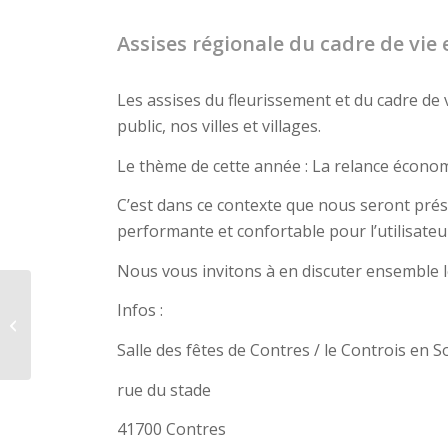
Assises régionale du cadre de vi
Les assises du fleurissement et du cadre de
public, nos villes et villages.
Le thème de cette année : La relance économ
C’est dans ce contexte que nous seront pré
performante et confortable pour l’utilisateur
Nous vous invitons à en discuter ensemble 
Carrefour des
Infos :
collectivités les 2 et 3
septembre 2021 à
Salle des fêtes de Contres / le Controis en 
Saintes (17)
rue du stade
41700 Contres