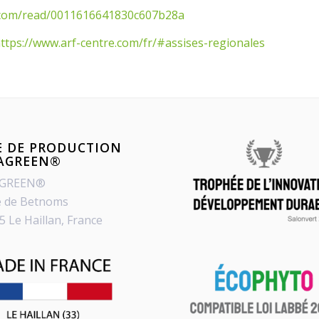
o.com/read/0011616641830c607b28a
ttps://www.arf-centre.com/fr/#assises-regionales
E DE PRODUCTION
PAGREEN®
AGREEN®
e de Betnoms
5 Le Haillan, France