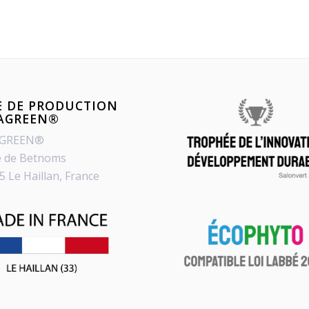
E DE PRODUCTION
PAGREEN®
AGREEN®
e de Betnoms
5 Le Haillan, France