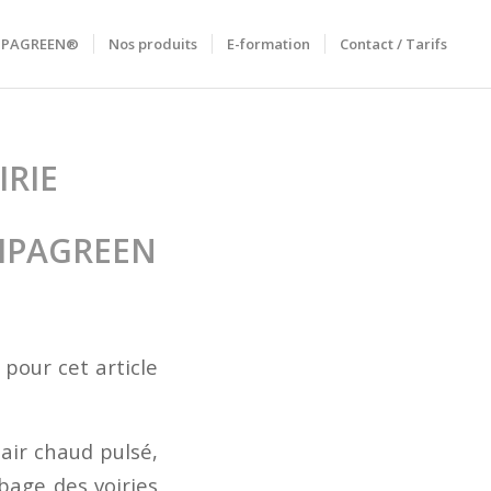
RIPAGREEN®
Nos produits
E-formation
Contact / Tarifs
IRIE
 RIPAGREEN
pour cet article
air chaud pulsé,
bage des voiries