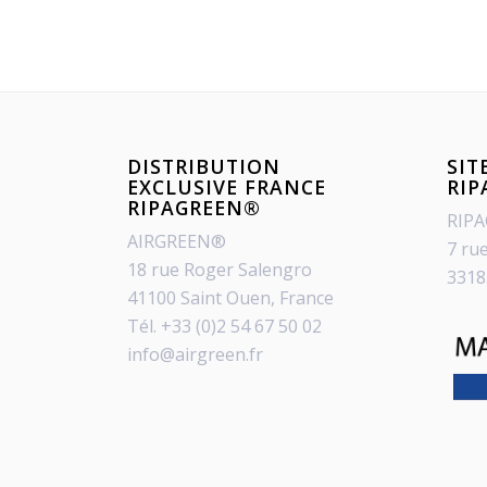
DISTRIBUTION
SIT
EXCLUSIVE FRANCE
RI
RIPAGREEN®
RIP
AIRGREEN®
7 ru
18 rue Roger Salengro
3318
41100 Saint Ouen, France
Tél. +33 (0)2 54 67 50 02
info@airgreen.fr