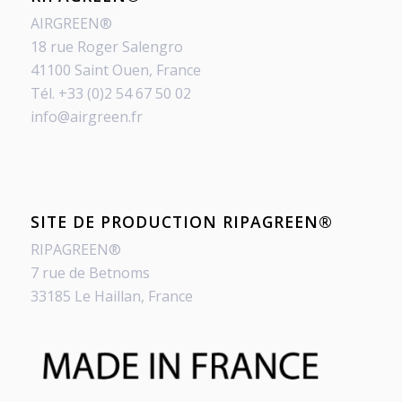
AIRGREEN®
18 rue Roger Salengro
41100 Saint Ouen, France
Tél. +33 (0)2 54 67 50 02
info@airgreen.fr
SITE DE PRODUCTION RIPAGREEN®
RIPAGREEN®
7 rue de Betnoms
33185 Le Haillan, France