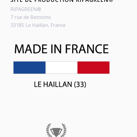
RIPAGREEN®
7 rue de Betnoms
33185 Le Haillan, France