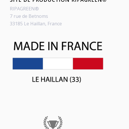
RIPAGREEN®
7 rue de Betnoms
33185 Le Haillan, France