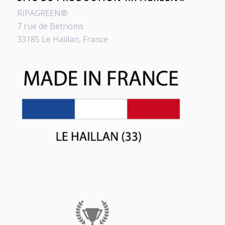
RIPAGREEN®
7 rue de Betnoms
33185 Le Haillan, France