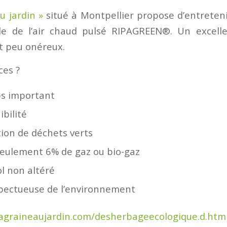
u jardin »
situé à Montpellier propose d’entreteni
e de l’air chaud pulsé RIPAGREEN®. Un excell
 et peu onéreux.
ces ?
s important
bilité
tion de déchets verts
 seulement 6% de gaz ou bio-gaz
ol non altéré
pectueuse de l’environnement
lagraineaujardin.com/desherbageecologique.d.htm