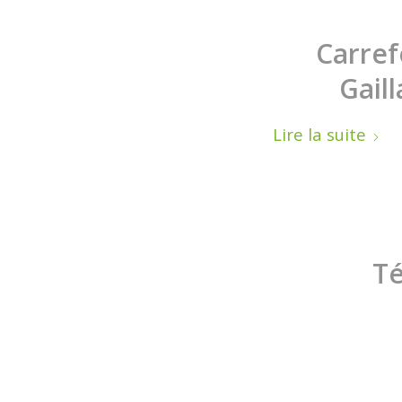
Carrefo
Gail
Lire la suite
Té