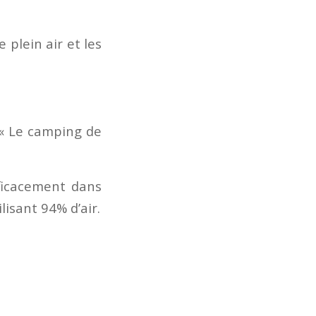
 plein air et les
« Le camping de
ficacement dans
isant 94% d’air.