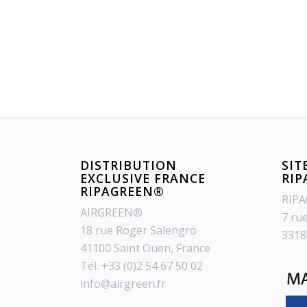
DISTRIBUTION
SIT
EXCLUSIVE FRANCE
RI
RIPAGREEN®
RIP
AIRGREEN®
7 ru
18 rue Roger Salengro
3318
41100 Saint Ouen, France
Tél. +33 (0)2 54 67 50 02
info@airgreen.fr