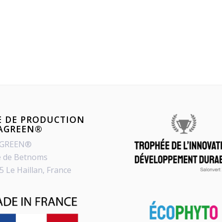
E DE PRODUCTION
PAGREEN®
AGREEN®
e de Betnoms
5 Le Haillan, France