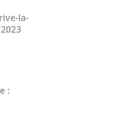
rive-la-
 2023
e :