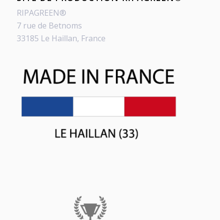
RIPAGREEN®
7 rue de Betnoms
33185 Le Haillan, France