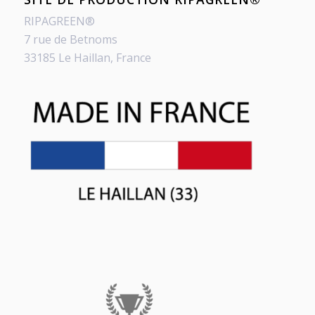
RIPAGREEN®
7 rue de Betnoms
33185 Le Haillan, France