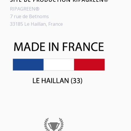
RIPAGREEN®
7 rue de Betnoms
33185 Le Haillan, France