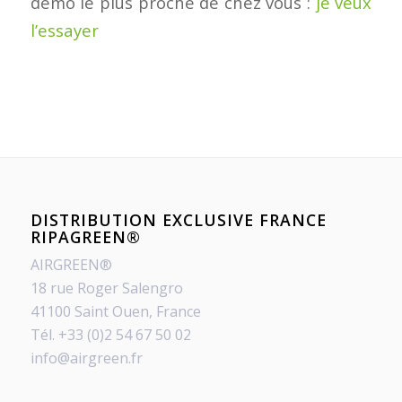
démo le plus proche de chez vous :
je veux
l’essayer
DISTRIBUTION EXCLUSIVE FRANCE
RIPAGREEN®
AIRGREEN®
18 rue Roger Salengro
41100 Saint Ouen, France
Tél. +33 (0)2 54 67 50 02
info@airgreen.fr