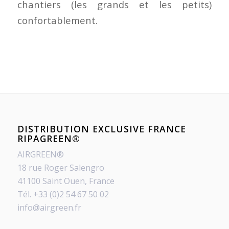
chantiers (les grands et les petits)
confortablement.
DISTRIBUTION EXCLUSIVE FRANCE
RIPAGREEN®
AIRGREEN®
18 rue Roger Salengro
41100 Saint Ouen, France
Tél. +33 (0)2 54 67 50 02
info@airgreen.fr