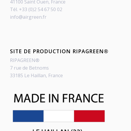
41100 Saint Ouen, France
Tél. +33 (0)2 54 67 50 02
info@airgreen.fr
SITE DE PRODUCTION RIPAGREEN®
RIPAGREEN®
7 rue de Betnoms
33185 Le Haillan, France