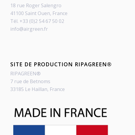
18 rue Roger Salengro
41100 Saint Ouen, France
Tél. +33 (0)2 54 67 50 02
info@airgreen.fr
SITE DE PRODUCTION RIPAGREEN®
RIPAGREEN®
7 rue de Betnoms
33185 Le Haillan, France