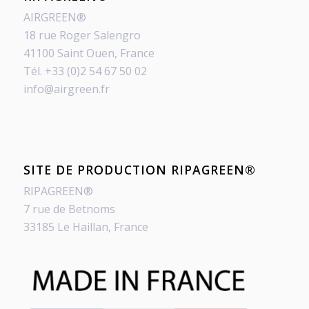
AIRGREEN®
18 rue Roger Salengro
41100 Saint Ouen, France
Tél. +33 (0)2 54 67 50 02
info@airgreen.fr
SITE DE PRODUCTION RIPAGREEN®
RIPAGREEN®
7 rue de Betnoms
33185 Le Haillan, France