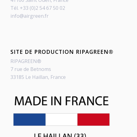
41100 Saint Ouen, France
Tél. +33 (0)2 54 67 50 02
info@airgreen.fr
SITE DE PRODUCTION RIPAGREEN®
RIPAGREEN®
7 rue de Betnoms
33185 Le Haillan, France