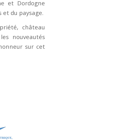
me et Dordogne
s et du paysage.
priété, château
 les nouveautés
honneur sur cet