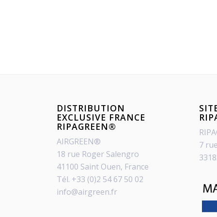
DISTRIBUTION
SIT
EXCLUSIVE FRANCE
RI
RIPAGREEN®
RIP
AIRGREEN®
7 ru
18 rue Roger Salengro
3318
41100 Saint Ouen, France
Tél. +33 (0)2 54 67 50 02
info@airgreen.fr