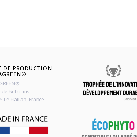
E DE PRODUCTION
PAGREEN®
AGREEN®
e de Betnoms
5 Le Haillan, France